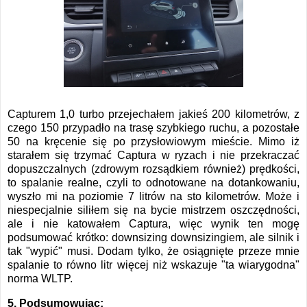
Capturem 1,0 turbo przejechałem jakieś 200 kilometrów, z
czego 150 przypadło na trasę szybkiego ruchu, a pozostałe
50 na kręcenie się po przysłowiowym mieście. Mimo iż
starałem się trzymać Captura w ryzach i nie przekraczać
dopuszczalnych (zdrowym rozsądkiem również) prędkości,
to spalanie realne, czyli to odnotowane na dotankowaniu,
wyszło mi na poziomie 7 litrów na sto kilometrów. Może i
niespecjalnie siliłem się na bycie mistrzem oszczędności,
ale i nie katowałem Captura, więc wynik ten mogę
podsumować krótko: downsizing downsizingiem, ale silnik i
tak "wypić" musi. Dodam tylko, że osiągnięte przeze mnie
spalanie to równo litr więcej niż wskazuje "ta wiarygodna"
norma WLTP.
5. Podsumowując: