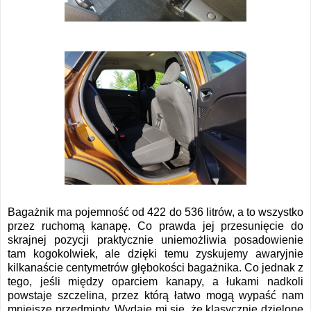
Bagażnik ma pojemność od 422 do 536 litrów, a to wszystko
przez ruchomą kanapę. Co prawda jej przesunięcie do
skrajnej pozycji praktycznie uniemożliwia posadowienie
tam kogokolwiek, ale dzięki temu zyskujemy awaryjnie
kilkanaście centymetrów głębokości bagażnika. Co jednak z
tego, jeśli między oparciem kanapy, a łukami nadkoli
powstaje szczelina, przez którą łatwo mogą wypaść nam
mniejsze przedmioty. Wydaje mi się, że klasycznie dzielone