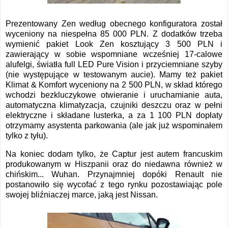
Prezentowany Zen według obecnego konfiguratora został
wyceniony na niespełna 85 000 PLN. Z dodatków trzeba
wymienić pakiet Look Zen kosztujący 3 500 PLN i
zawierający w sobie wspomniane wcześniej 17-calowe
alufelgi, światła full LED Pure Vision i przyciemniane szyby
(nie występujące w testowanym aucie). Mamy też pakiet
Klimat & Komfort wyceniony na 2 500 PLN, w skład którego
wchodzi bezkluczykowe otwieranie i uruchamianie auta,
automatyczna klimatyzacja, czujniki deszczu oraz w pełni
elektryczne i składane lusterka, a za 1 100 PLN dopłaty
otrzymamy asystenta parkowania (ale jak już wspominałem
tylko z tyłu).
Na koniec dodam tylko, że Captur jest autem francuskim
produkowanym w Hiszpanii oraz do niedawna również w
chińskim... Wuhan. Przynajmniej dopóki Renault nie
postanowiło się wycofać z tego rynku pozostawiając pole
swojej bliźniaczej marce, jaką jest Nissan.