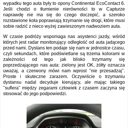
wypadku tego auta były to opony Continental EcoContact 6.
Jeśli chodzi o tłumienie nierówności to w Capturze
naprawdę nie ma się do czego doczepić, a szeroko
rozstawione koła poprawiają trzymanie się drogi, które musi
sobie radzić z nieco wyżej zawieszonym nadwoziem auta.
W czasie podróży wspomaga nas asystenci jazdy, wśród
których jest radar monitorujący odległość od auta jadącego
przed nami. Dystans ten podaje się nam w jednostce czasu,
czyli sekundach, które podświetlane są trzema kolorami w
zależności od tego jak blisko trzymamy się
poprzedzającego nas auta: zielony jest OK, żółty oznacza
uważaj, a czerwony mówi nam wprost "nie przesadzaj".
Proste i skuteczne zarazem. Oczywiście o trzymaniu
dystansu nadal decyduje kierujący, ale mając takiego
"suflera" między zegarami człowiek z czasem zaczyna się
stosować do jego podpowiedzi.