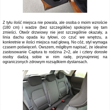
Z tyłu ilość miejsca nie powala, ale osoba o moim wzroście
(180 cm) i wadze (bez szczegółów) spokojnie się tam
zmieści. Otwór drzwiowy nie jest szczególnie okazały, a
linia dachu opada ku tyłowi, co czuć we wnętrzu, a
konkretnie w ilości miejsca nad głową. No cóż, styl wymaga
czasem poświęceń. Owszem, mógłbym napisać, że idealne
zastosowanie Captura to rodzina 2+2, ale i cztery dorosłe
osoby dadzą sobie w nim radę, przynajmniej na
ograniczonych zdrowym rozsądkiem dystansach.