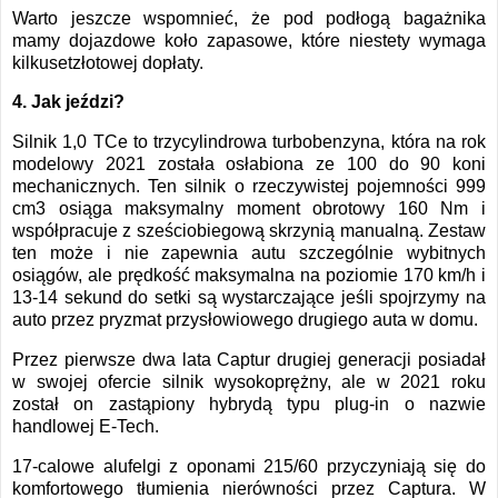
Warto jeszcze wspomnieć, że pod podłogą bagażnika
mamy dojazdowe koło zapasowe, które niestety wymaga
kilkusetzłotowej dopłaty.
4. Jak jeździ?
Silnik 1,0 TCe to trzycylindrowa turbobenzyna, która na rok
modelowy 2021 została osłabiona ze 100 do 90 koni
mechanicznych. Ten silnik o rzeczywistej pojemności 999
cm3 osiąga maksymalny moment obrotowy 160 Nm i
współpracuje z sześciobiegową skrzynią manualną. Zestaw
ten może i nie zapewnia autu szczególnie wybitnych
osiągów, ale prędkość maksymalna na poziomie 170 km/h i
13-14 sekund do setki są wystarczające jeśli spojrzymy na
auto przez pryzmat przysłowiowego drugiego auta w domu.
Przez pierwsze dwa lata Captur drugiej generacji posiadał
w swojej ofercie silnik wysokoprężny, ale w 2021 roku
został on zastąpiony hybrydą typu plug-in o nazwie
handlowej E-Tech.
17-calowe alufelgi z oponami 215/60 przyczyniają się do
komfortowego tłumienia nierówności przez Captura. W