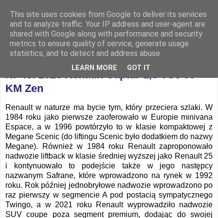
This site uses cookies from Google to deliver its services
and to analyze traffic. Your IP address and user-agent are
shared with Google along with performance and security
metrics to ensure quality of service, generate usage
statistics, and to detect and address abuse.
środa, 14 lipca 2021
LEARN MORE
GOT IT
Nr 48: 2020 Renault Captur 1,0 TCe 90
KM Zen
Renault w naturze ma bycie tym, który przeciera szlaki. W
1984 roku jako pierwsze zaoferowało w Europie minivana
Espace, a w 1996 powtórzyło to w klasie kompaktowej z
Megane Scenic (do liftingu Scenic było dodatkiem do nazwy
Megane). Również w 1984 roku Renault zaproponowało
nadwozie liftback w klasie średniej wyższej jako Renault 25
i kontynuowało to podejście także w jego następcy
nazwanym Safrane, które wprowadzono na rynek w 1992
roku. Rok później jednobryłowe nadwozie wprowadzono po
raz pierwszy w segmencie A pod postacią sympatycznego
Twingo, a w 2021 roku Renault wyprowadziło nadwozie
SUV coupe poza segment premium, dodając do swojej