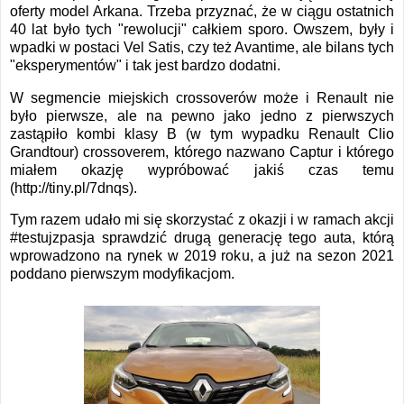
oferty model Arkana. Trzeba przyznać, że w ciągu ostatnich
40 lat było tych "rewolucji" całkiem sporo. Owszem, były i
wpadki w postaci Vel Satis, czy też Avantime, ale bilans tych
"eksperymentów" i tak jest bardzo dodatni.
W segmencie miejskich crossoverów może i Renault nie
było pierwsze, ale na pewno jako jedno z pierwszych
zastąpiło kombi klasy B (w tym wypadku Renault Clio
Grandtour) crossoverem, którego nazwano Captur i którego
miałem okazję wypróbować jakiś czas temu
(http://tiny.pl/7dnqs).
Tym razem udało mi się skorzystać z okazji i w ramach akcji
#testujzpasja sprawdzić drugą generację tego auta, którą
wprowadzono na rynek w 2019 roku, a już na sezon 2021
poddano pierwszym modyfikacjom.