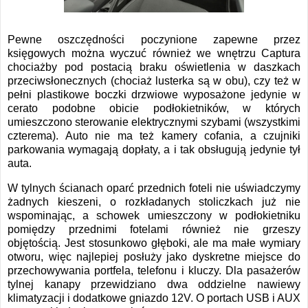
Pewne oszczędności poczynione zapewne przez
księgowych można wyczuć również we wnętrzu Captura
chociażby pod postacią braku oświetlenia w daszkach
przeciwsłonecznych (chociaż lusterka są w obu), czy też w
pełni plastikowe boczki drzwiowe wyposażone jedynie w
cerato podobne obicie podłokietników, w których
umieszczono sterowanie elektrycznymi szybami (wszystkimi
czterema). Auto nie ma też kamery cofania, a czujniki
parkowania wymagają dopłaty, a i tak obsługują jedynie tył
auta.
W tylnych ścianach oparć przednich foteli nie uświadczymy
żadnych kieszeni, o rozkładanych stoliczkach już nie
wspominając, a schowek umieszczony w podłokietniku
pomiędzy przednimi fotelami również nie grzeszy
objętością. Jest stosunkowo głęboki, ale ma małe wymiary
otworu, więc najlepiej posłuży jako dyskretne miejsce do
przechowywania portfela, telefonu i kluczy. Dla pasażerów
tylnej kanapy przewidziano dwa oddzielne nawiewy
klimatyzacji i dodatkowe gniazdo 12V. O portach USB i AUX