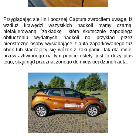
Przyglądając się linii bocznej Captura zwróciłem uwagę, iż
wzdłuż krawędzi wszystkich nadkoli mamy czarną,
nielakierowaną "zakładkę", która skutecznie zapobiega
obtłuczeniu wydatnych nadkoli na przykład przez
nieostrożne osoby wysiadające z auta zaparkowanego tuż
obok lub staczający się wózek z zakupami. Jak dla mnie,
przewrażliwionego na tym puncie estety, jest to duży plus
tego, skądinąd przeznaczonego do miejskiej dżungli auta.