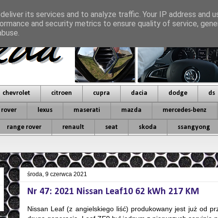
eliver its services and to analyze traffic. Your IP address and 
ormance and security metrics to ensure quality of service, gen
abuse.
chevrolet
citroen
cupra
dacia
dodge
ds
 rover
lexus
maserati
mazda
mercedes-benz
range rover
renault
seat
skoda
ssangyong
środa, 9 czerwca 2021
Nr 47: 2021 Nissan Leaf10 62 kWh 217 KM
Nissan Leaf (z angielskiego liść) produkowany jest już od p