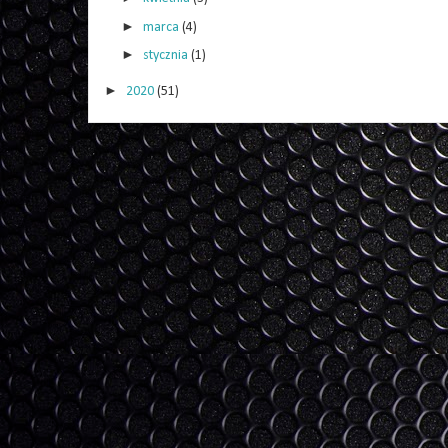
►
marca
(4)
►
stycznia
(1)
►
2020
(51)