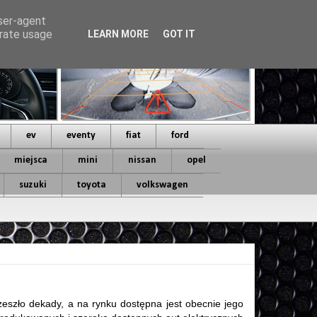
user-agent
erate usage
LEARN MORE
GOT IT
ev
eventy
fiat
ford
miejsca
mini
nissan
opel
suzuki
toyota
volkswagen
rzeszło dekady, a na rynku dostępna jest obecnie jego