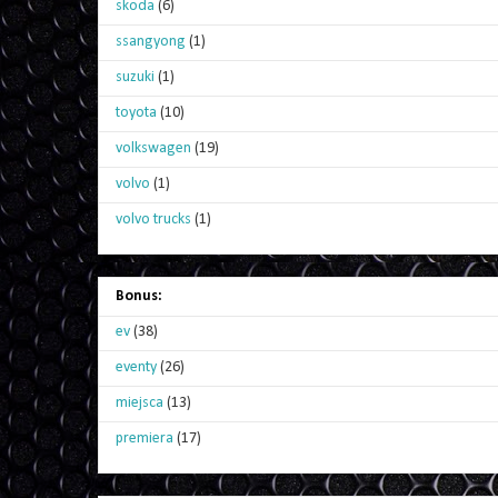
skoda
(6)
ssangyong
(1)
suzuki
(1)
toyota
(10)
volkswagen
(19)
volvo
(1)
volvo trucks
(1)
Bonus:
ev
(38)
eventy
(26)
miejsca
(13)
premiera
(17)