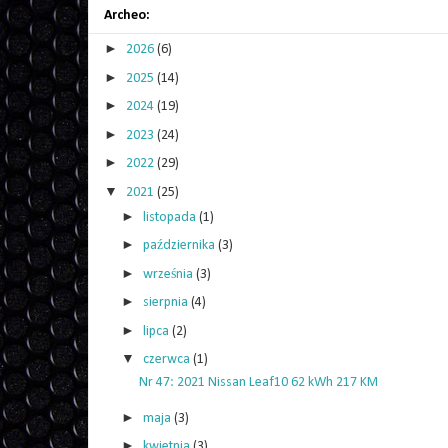
Archeo:
►
2026
(6)
►
2025
(14)
►
2024
(19)
►
2023
(24)
►
2022
(29)
▼
2021
(25)
►
listopada
(1)
►
października
(3)
►
września
(3)
►
sierpnia
(4)
►
lipca
(2)
▼
czerwca
(1)
Nr 47: 2021 Nissan Leaf10 62 kWh 217 KM
►
maja
(3)
►
kwietnia
(3)