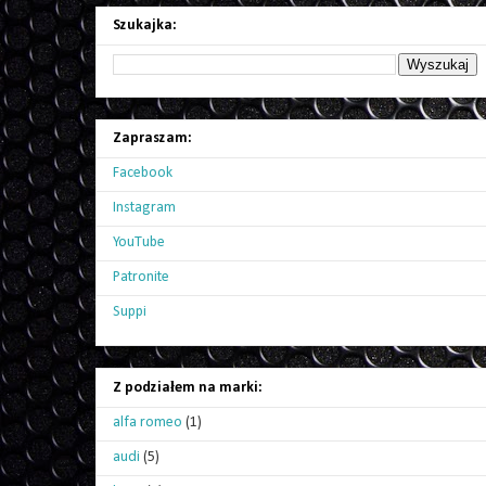
Szukajka:
Zapraszam:
Facebook
Instagram
YouTube
Patronite
Suppi
Z podziałem na marki:
alfa romeo
(1)
audi
(5)