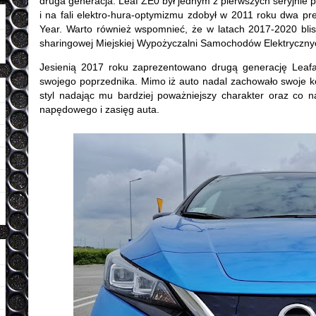
druga generacja. Leaf ZE0 był jednym z pierwszych seryjnie 
i na fali elektro-hura-optymizmu zdobył w 2011 roku dwa pre
Year. Warto również wspomnieć, że w latach 2017-2020 bli
sharingowej Miejskiej Wypożyczalni Samochodów Elektryczny
Jesienią 2017 roku zaprezentowano drugą generację Leafa 
swojego poprzednika. Mimo iż auto nadal zachowało swoje 
styl nadając mu bardziej poważniejszy charakter oraz co 
napędowego i zasięg auta.