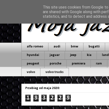
This site uses cookies from Google to d
are shared with Google along with perf
statistics, and to detect and address 
alfa romeo
audi
bmw
bugatti
hyundai
jaguar
jeep
kia
land
peugeot
porsche
premiera
ram
volvo
volvo trucks
Przebieg od maja 2020:
1
9
3
2
2
9