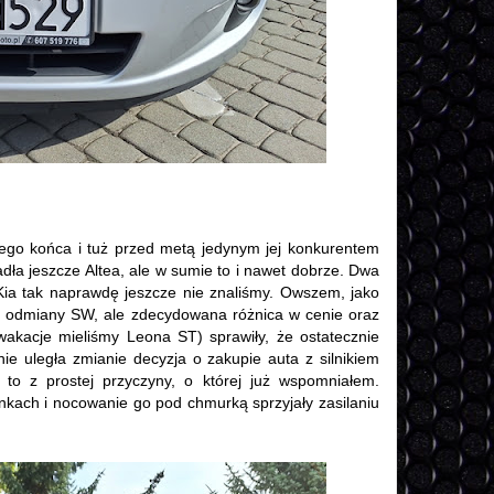
ego końca i tuż przed metą jedynym jej konkurentem
adła jeszcze Altea, ale w sumie to i nawet dobrze. Dwa
Kia tak naprawdę jeszcze nie znaliśmy. Owszem, jako
ę odmiany SW, ale zdecydowana różnica w cenie oraz
akacje mieliśmy Leona ST) sprawiły, że ostatecznie
e uległa zmianie decyzja o zakupie auta z silnikiem
o z prostej przyczyny, o której już wspomniałem.
inkach i nocowanie go pod chmurką sprzyjały zasilaniu