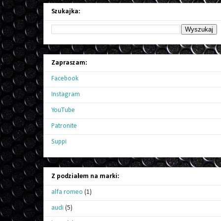
Szukajka:
Zapraszam:
Facebook
Instagram
YouTube
Patronite
Suppi
Z podziałem na marki:
alfa romeo
(1)
audi
(5)