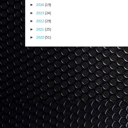
►
2024
(19)
►
2023
(24)
►
2022
(29)
►
2021
(25)
►
2020
(51)