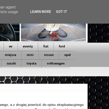
user-agent
erate usage
LEARN MORE
GOT IT
ev
eventy
fiat
ford
miejsca
mini
nissan
opel
suzuki
toyota
volkswagen
ego, a z drugiej powrócić do opisu eksploatacyjnego