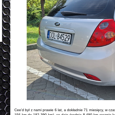
Cee'd był z nami prawie 6 lat, a dokładnie 71 miesięcy, w cz
156 km do 182 390 km), co daje średnią 8 490 km rocznie lub