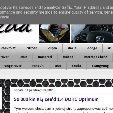
eliver its services and to analyze traffic. Your IP address and 
ormance and security metrics to ensure quality of service, gen
abuse.
chevrolet
citroen
cupra
dacia
dodge
ds
 rover
lexus
maserati
mazda
mercedes-benz
range rover
renault
seat
skoda
ssangyong
sobota, 11 października 2025
50 000 km Kią cee'd 1,4 DOHC Optimum
Tym wpisem chciałbym z jednej strony zaproponować coś now