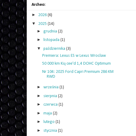
Archeo:
►
2026
(6)
▼
2025
(14)
►
grudnia
(2)
►
listopada
(1)
▼
października
(3)
Premiera: Lexus ES w Lexus Wrocław
50 000 km Kią cee'd 1,4 DOHC Optimum
Nr 104: 2025 Ford Capri Premium 286 KM
RWD
►
września
(1)
►
sierpnia
(2)
►
czerwca
(1)
►
maja
(2)
►
lutego
(1)
►
stycznia
(1)