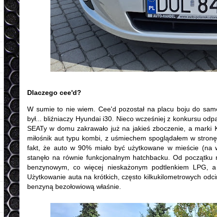
Dlaczego cee'd?
W sumie to nie wiem. Cee'd pozostał na placu boju do sam
był... bliźniaczy Hyundai i30. Nieco wcześniej z konkursu odp
SEATy w domu zakrawało już na jakieś zboczenie, a marki 
miłośnik aut typu kombi, z uśmiechem spoglądałem w stron
fakt, że auto w 90% miało być użytkowane w mieście (na w
stanęło na równie funkcjonalnym hatchbacku. Od początku ni
benzynowym, co więcej nieskażonym podtlenkiem LPG, a t
Użytkowanie auta na krótkich, często kilkukilometrowych odc
benzyną bezołowiową właśnie.