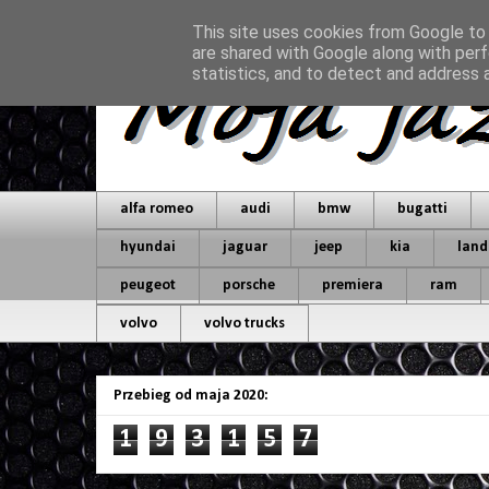
This site uses cookies from Google to d
are shared with Google along with perf
statistics, and to detect and address 
alfa romeo
audi
bmw
bugatti
hyundai
jaguar
jeep
kia
land
peugeot
porsche
premiera
ram
volvo
volvo trucks
Przebieg od maja 2020:
1
9
3
1
5
7