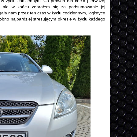
ie w życiu codziennym. Co prawda Kia cee'd pierwszej
u, ale w końcu zebrałem się za podsumowanie jej
gała nam przez ten czas w życiu codziennym, logistyce
obno najbardziej stresującym okresie w życiu każdego