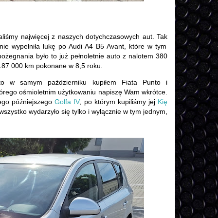
daliśmy najwięcej z naszych dotychczasowych aut. Tak
nnie wypełniła lukę po Audi A4 B5 Avant, które w tym
ożegnania było to już pełnoletnie auto z nalotem 380
 187 000 km pokonane w 8,5 roku.
 to w samym październiku kupiłem Fiata Punto i
którego ośmioletnim użytkowaniu napiszę Wam wkrótce.
jego późniejszego
Golfa IV
, po którym kupiliśmy jej
Kię
o wszystko wydarzyło się tylko i wyłącznie w tym jednym,