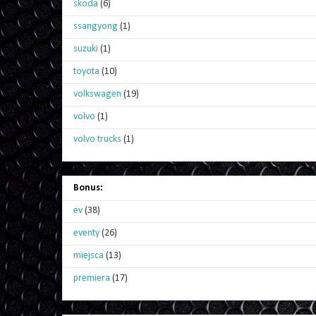
skoda
(6)
ssangyong
(1)
suzuki
(1)
toyota
(10)
volkswagen
(19)
volvo
(1)
volvo trucks
(1)
Bonus:
ev
(38)
eventy
(26)
miejsca
(13)
premiera
(17)