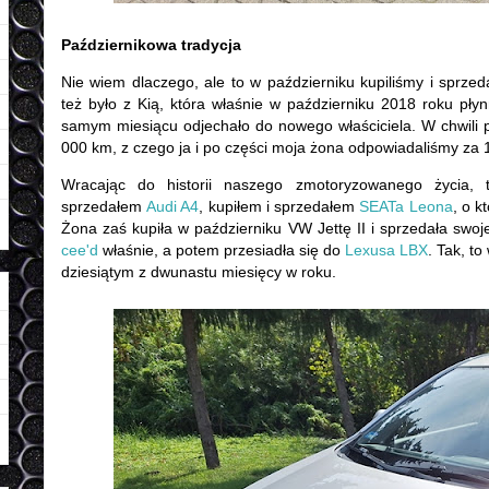
Październikowa tradycja
Nie wiem dlaczego, ale to w październiku kupiliśmy i sprze
też było z Kią, która właśnie w październiku 2018 roku pły
samym miesiącu odjechało do nowego właściciela. W chwili p
000 km, z czego ja i po części moja żona odpowiadaliśmy za
Wracając do historii naszego zmotoryzowanego życia,
sprzedałem
Audi A4
, kupiłem i sprzedałem
SEATa Leona
, o 
Żona zaś kupiła w październiku VW Jettę II i sprzedała swo
cee'd
właśnie, a potem przesiadła się do
Lexusa LBX
. Tak, t
dziesiątym z dwunastu miesięcy w roku.