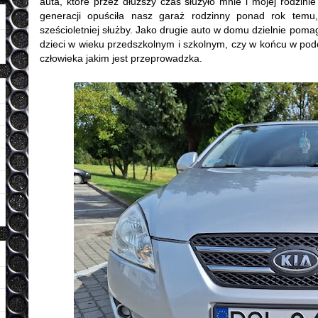
auta, które przez dłuższy czas służyło mnie i mojej rodzin
generacji opuściła nasz garaż rodzinny ponad rok tem
sześcioletniej służby. Jako drugie auto w domu dzielnie poma
dzieci w wieku przedszkolnym i szkolnym, czy w końcu w pod
człowieka jakim jest przeprowadzka.