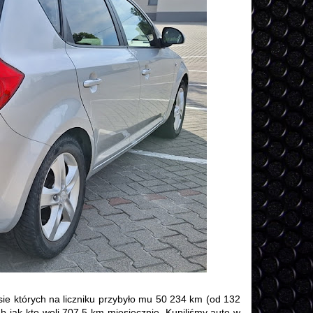
asie których na liczniku przybyło mu 50 234 km (od 132
 jak kto woli 707,5 km miesięcznie. Kupiliśmy auto w