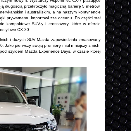
 niczym nowym. Wystarczy wspomnieć CX-7 plasujące
woją długością przekroczyło magiczną barierę 5 metrów.
erykańskim i australijskim, a na naszym kontynencie
ięki prywatnemu importowi zza oceanu. Po części stał
obie kompaktowe SUV-y i crossovery, które w ofercie
ifestylowe CX-30.
średnich i dużych SUV Mazda zapowiedziała zmasowany
 Jako pierwszy swoją premierę miał mniejszy z nich,
 pod szyldem Mazda Experience Days, w czasie której