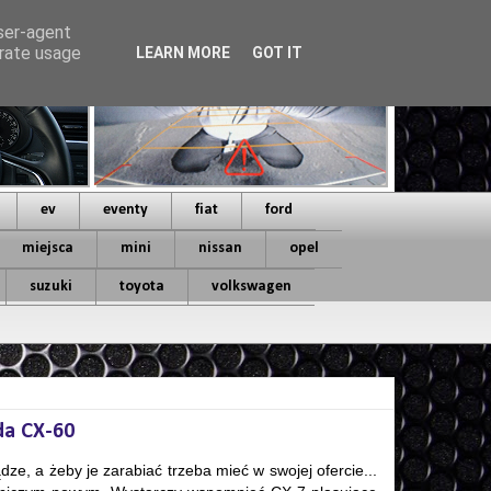
user-agent
erate usage
LEARN MORE
GOT IT
ev
eventy
fiat
ford
miejsca
mini
nissan
opel
suzuki
toyota
volkswagen
da CX-60
dze, a żeby je zarabiać trzeba mieć w swojej ofercie...