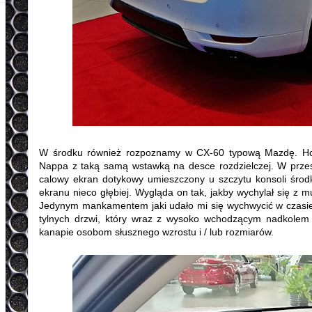
W środku również rozpoznamy w CX-60 typową Mazdę. Homu
Nappa z taką samą wstawką na desce rozdzielczej. W prze
calowy ekran dotykowy umieszczony u szczytu konsoli śro
ekranu nieco głębiej. Wygląda on tak, jakby wychylał się z mu
Jedynym mankamentem jaki udało mi się wychwycić w czasie k
tylnych drzwi, który wraz z wysoko wchodzącym nadkolem 
kanapie osobom słusznego wzrostu i / lub rozmiarów.