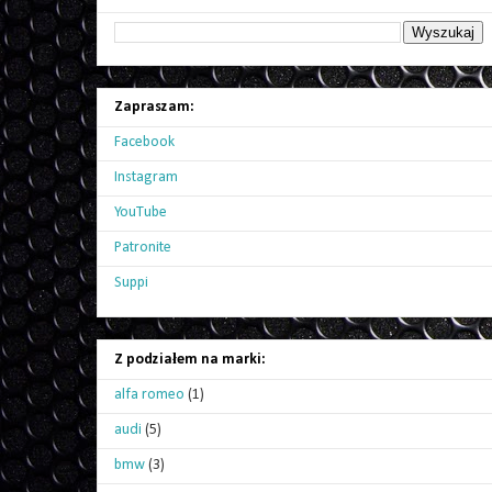
Zapraszam:
Facebook
Instagram
YouTube
Patronite
Suppi
Z podziałem na marki:
alfa romeo
(1)
audi
(5)
bmw
(3)