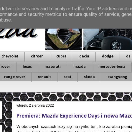
eliver its services and to analyze traffic. Your IP address and 
ormance and security metrics to ensure quality of service, gen
abuse.
chevrolet
citroen
cupra
dacia
dodge
ds
 rover
lexus
maserati
mazda
mercedes-benz
range rover
renault
seat
skoda
ssangyong
wtorek, 2 sierpnia 2022
Premiera: Mazda Experience Days i nowa Maz
W obecnych czasach liczy się na rynku ten, kto zarabia pienią