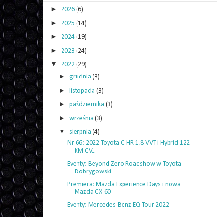
►
2026
(6)
►
2025
(14)
►
2024
(19)
►
2023
(24)
▼
2022
(29)
►
grudnia
(3)
►
listopada
(3)
►
października
(3)
►
września
(3)
▼
sierpnia
(4)
Nr 66: 2022 Toyota C-HR 1,8 VVT-i Hybrid 122
KM CV...
Eventy: Beyond Zero Roadshow w Toyota
Dobrygowski
Premiera: Mazda Experience Days i nowa
Mazda CX-60
Eventy: Mercedes-Benz EQ Tour 2022