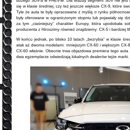
dużego SUV-a w PHEV-ie. Dla Mazdy segment SUV nie jest
się w klasie średniej, czy też jeszcze większe CX-9, które s
Tyle że auta te były opracowane z myślą o rynku północnoam
były oferowane w ograniczonym stopniu lub pojawiały się dz
za tym „ciaśniejszy” charakter Europy, która upodobała s
producenta z Hiroszimy również znajdziemy: CX-5 i bardziej l
W końcu jednak, po blisko 10 latach „bezrybia” w klasie 
atak aż dwoma modelami: mniejszym CX-60 i większym CX-80.
CX-60 właśnie. Obecnie trwa objazdowa premiera tego auta
dwa egzemplarze odwiedzają lokalnych dealerów tejże marki.