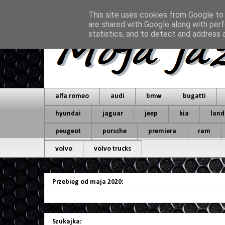
This site uses cookies from Google to d
are shared with Google along with perf
statistics, and to detect and address 
alfa romeo
audi
bmw
bugatti
hyundai
jaguar
jeep
kia
land
peugeot
porsche
premiera
ram
volvo
volvo trucks
Przebieg od maja 2020:
Szukajka: