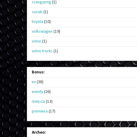
ssangyong
(1)
suzuki
(1)
toyota
(10)
volkswagen
(19)
volvo
(1)
volvo trucks
(1)
Bonus:
ev
(38)
eventy
(26)
miejsca
(13)
premiera
(17)
Archeo: