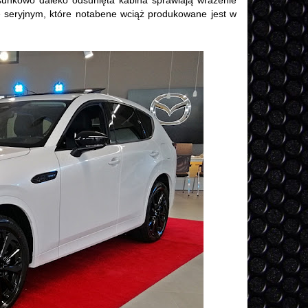
osunkowo daleko odsunięta kabina sprawiają wrażenie
e seryjnym, które notabene wciąż produkowane jest w