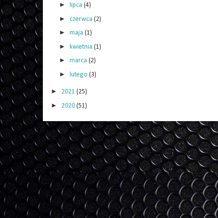
►
lipca
(4)
►
czerwca
(2)
►
maja
(1)
►
kwietnia
(1)
►
marca
(2)
►
lutego
(3)
►
2021
(25)
►
2020
(51)