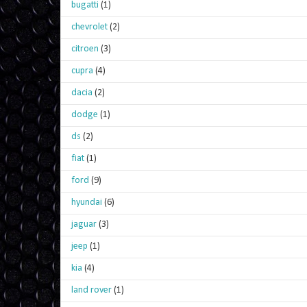
bugatti
(1)
chevrolet
(2)
citroen
(3)
cupra
(4)
dacia
(2)
dodge
(1)
ds
(2)
fiat
(1)
ford
(9)
hyundai
(6)
jaguar
(3)
jeep
(1)
kia
(4)
land rover
(1)