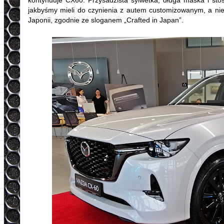
kontynuuje CX60. Przysadzista sylwetka, długa maska i st
jakbyśmy mieli do czynienia z autem customizowanym, a ni
Japonii, zgodnie ze sloganem „Crafted in Japan”.