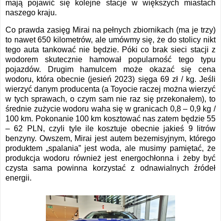
mają pojawić się kolejne stacje w większych miastach
naszego kraju.
Co prawda zasięg Mirai na pełnych zbiornikach (ma je trzy)
to nawet 650 kilometrów, ale umówmy się, że do stolicy nikt
tego auta tankować nie będzie. Póki co brak sieci stacji z
wodorem skutecznie hamował popularność tego typu
pojazdów. Drugim hamulcem może okazać się cena
wodoru, która obecnie (jesień 2023) sięga 69 zł / kg. Jeśli
wierzyć danym producenta (a Toyocie raczej można wierzyć
w tych sprawach, o czym sam nie raz się przekonałem), to
średnie zużycie wodoru waha się w granicach 0,8 – 0,9 kg /
100 km. Pokonanie 100 km kosztować nas zatem będzie 55
– 62 PLN, czyli tyle ile kosztuje obecnie jakieś 9 litrów
benzyny. Owszem, Mirai jest autem bezemisyjnym, którego
produktem „spalania” jest woda, ale musimy pamiętać, że
produkcja wodoru również jest energochłonna i żeby być
czysta sama powinna korzystać z odnawialnych źródeł
energii.