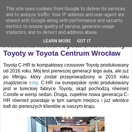
This site uses cookies from Google to deliver its services
and to analyze traffic. Your IP address and user-agent are
shared with Google along with performance and security
metrics to ensure quality of service, generate usage
statistics, and to detect and address abuse.
poniedziałek, 23 października 2023
LEARN MORE
GOT IT
Premiera: Nowa Toyota C-HR i Ikony
Toyoty w Toyota Centrum Wrocław
Toyota C-HR to kompaktowy crossover Toyoty produkowany
od 2016 roku. Mój test pierwszej generacji tego auta, ale już
po liftingu, który został przeprowadzony w 2019 roku
znajdziecie
tutaj
. C-HR na europejskie rynki produkowany
jest w tureckiej fabryce Toyoty, skąd pochodzą również
Corolle w wersji sedan. Druga, zupełnie nowa generacja C-
HR również powstaje w tym samym miejscu i już wkrótce
trafi do pierwszych klientów w naszym kraju.