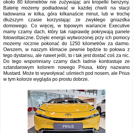
około 80 kilometrów nie zużywając ani kropelki benzyny.
Baterię możemy podładować w każdej chwili na stacji
ładowania w kilka, góra kilkanaście minut, lub w trochę
dłuższym czasie korzystając ze zwykłego gniazdka
domowego. Co więcej, w topowym wariancie Executive
mamy czarny dach, który tak naprawdę pokrywają panele
fotowoltaiczne. Dzięki energii wytworzonej przy ich pomocy
możemy rocznie pokonać do 1250 kilometrów za darmo.
Owszem, w naszym klimacie pewnie będzie to połowa z
tego dystansu, ale nawet jeśli, to i tak jest dostać coś za nic.
Do tego wspomniany czarny dach ładnie kontrastuje ze
sztandarowym kolorem nowego Priusa, który nazwano
Mustard. Może to wywoływać uśmiech pod nosem, ale Prius
w tym kolorze wygląda po prostu dobrze.