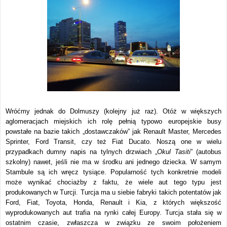
Wróćmy jednak do Dolmuszy (kolejny już raz). Otóż w większych
aglomeracjach miejskich ich rolę pełnią typowo europejskie busy
powstałe na bazie takich „dostawczaków” jak Renault Master, Mercedes
Sprinter, Ford Transit, czy też Fiat Ducato. Noszą one w wielu
przypadkach dumny napis na tylnych drzwiach „
Okul Tasiti
” (autobus
szkolny) nawet, jeśli nie ma w środku ani jednego dziecka. W samym
Stambule są ich wręcz tysiące. Popularność tych konkretnie modeli
może wynikać chociażby z faktu, że wiele aut tego typu jest
produkowanych w Turcji. Turcja ma u siebie fabryki takich potentatów jak
Ford, Fiat, Toyota, Honda, Renault i Kia, z których większość
wyprodukowanych aut trafia na rynki całej Europy. Turcja stała się w
ostatnim czasie, zwłaszcza w związku ze swoim położeniem