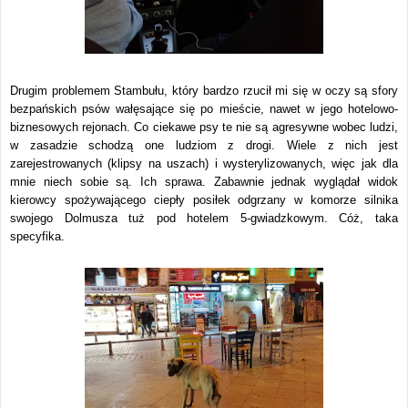
Drugim problemem Stambułu, który bardzo rzucił mi się w oczy są sfory
bezpańskich psów wałęsające się po mieście, nawet w jego hotelowo-
biznesowych rejonach. Co ciekawe psy te nie są agresywne wobec ludzi,
w zasadzie schodzą one ludziom z drogi. Wiele z nich jest
zarejestrowanych (klipsy na uszach) i wysterylizowanych, więc jak dla
mnie niech sobie są. Ich sprawa. Zabawnie jednak wyglądał widok
kierowcy spożywającego ciepły posiłek odgrzany w komorze silnika
swojego Dolmusza tuż pod hotelem 5-gwiadzkowym. Cóż, taka
specyfika.