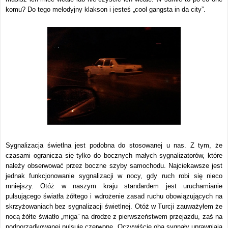
komu? Do tego melodyjny klakson i jesteś „cool gangsta in da city”.
Sygnalizacja świetlna jest podobna do stosowanej u nas. Z tym, że
czasami ogranicza się tylko do bocznych małych sygnalizatorów, które
należy obserwować przez boczne szyby samochodu. Najciekawsze jest
jednak funkcjonowanie sygnalizacji w nocy, gdy ruch robi się nieco
mniejszy. Otóż w naszym kraju standardem jest uruchamianie
pulsującego światła żółtego i wdrożenie zasad ruchu obowiązujących na
skrzyżowaniach bez sygnalizacji świetlnej. Otóż w Turcji zauważyłem że
nocą żółte światło „miga” na drodze z pierwszeństwem przejazdu, zaś na
podporządkowanej pulsuje czerwone. Oczywiście oba sygnały uprawniają