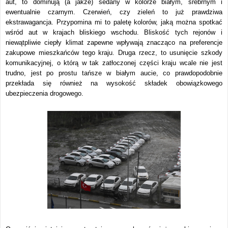
aut, to dominują (a jakże) sedany w kolorze białym, srebrnym i
ewentualnie czarnym. Czerwień, czy zieleń to już prawdziwa
ekstrawagancja. Przypomina mi to paletę kolorów, jaką można spotkać
wśród aut w krajach bliskiego wschodu. Bliskość tych rejonów i
niewątpliwie ciepły klimat zapewne wpływają znacząco na preferencje
zakupowe mieszkańców tego kraju. Druga rzecz, to usunięcie szkody
komunikacyjnej, o którą w tak zatłoczonej części kraju wcale nie jest
trudno, jest po prostu tańsze w białym aucie, co prawdopodobnie
przekłada się również na wysokość składek obowiązkowego
ubezpieczenia drogowego.