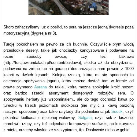
Skoro zahaczyliśmy już o posiłki, to pora na jeszcze jedną dygresję poza
motoryzacyjną (dygresja nr 3).
Turcję pokochałem na pewno za ich kuchnię. Oczywiście prym wiodą
przesłodkie desery, takie jak chociażby kandyzowane i podawane na
różne sposoby owoce, czy też baklawa
(http://turcjawsandalach.pl/content/baklawa), słodka aż do obrzydzenia,
podawana na zimno lub na gorąco i dostarczająca nam pewnie z 1000
kalorii w dwóch kęsach. Kolejną rzeczą, która mi się spodobała to
celebracja spożywania jogurtu, który można dostać tam w formie od
prawie płynnego
Ayrana
do takiej, którą można spokojnie kroić nożem
oraz bardzo szeroki asortyment dostępnych rodzajów sera. O
spożywaniu herbaty już wspominałem., ale do tego dochodzi kawa po
turecku w trzech poziomach słodkości (nie mylić z kawą parzoną
naszym sposobem) oraz takie rarytasy dla podniebienia jak
Sucuk
, czyli
pikantna kiełbasa z mielonej wołowiny
,
Salgam
, czyli sok z kiszonej
marchwi i rzepy
, czy też odjechane kompozycje surówek, np kukurydza
z miętą, orzechy włoskie ze szczypiorem, itp. Dosłownie niebo w gębie.