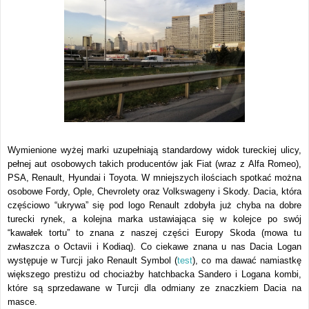
Wymienione wyżej marki uzupełniają standardowy widok tureckiej ulicy,
pełnej aut osobowych takich producentów jak Fiat (wraz z Alfa Romeo),
PSA, Renault, Hyundai i Toyota. W mniejszych ilościach spotkać można
osobowe Fordy, Ople, Chevrolety oraz Volkswageny i Skody. Dacia, która
częściowo “ukrywa” się pod logo Renault zdobyła już chyba na dobre
turecki rynek, a kolejna marka ustawiająca się w kolejce po swój
“kawałek tortu” to znana z naszej części Europy Skoda (mowa tu
zwłaszcza o Octavii i Kodiaq). Co ciekawe znana u nas Dacia Logan
występuje w Turcji jako Renault Symbol (
test
), co ma dawać namiastkę
większego prestiżu od chociażby hatchbacka Sandero i Logana kombi,
które są sprzedawane w Turcji dla odmiany ze znaczkiem Dacia na
masce.