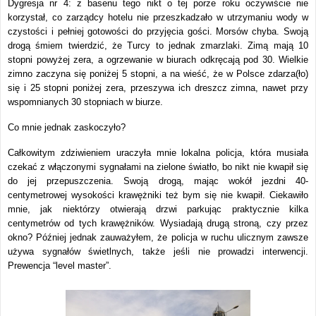
Dygresja nr 4: z basenu tego nikt o tej porze roku oczywiście nie
korzystał, co zarządcy hotelu nie przeszkadzało w utrzymaniu wody w
czystości i pełniej gotowości do przyjęcia gości. Morsów chyba. Swoją
drogą śmiem twierdzić, że Turcy to jednak zmarzlaki. Zimą mają 10
stopni powyżej zera, a ogrzewanie w biurach odkręcają pod 30. Wielkie
zimno zaczyna się poniżej 5 stopni, a na wieść, że w Polsce zdarza(ło)
się i 25 stopni poniżej zera, przeszywa ich dreszcz zimna, nawet przy
wspomnianych 30 stopniach w biurze.
Co mnie jednak zaskoczyło?
Całkowitym zdziwieniem uraczyła mnie lokalna policja, która musiała
czekać z włączonymi sygnałami na zielone światło, bo nikt nie kwapił się
do jej przepuszczenia. Swoją drogą, mając wokół jezdni 40-
centymetrowej wysokości krawężniki też bym się nie kwapił. Ciekawiło
mnie, jak niektórzy otwierają drzwi parkując praktycznie kilka
centymetrów od tych krawężników. Wysiadają drugą stroną, czy przez
okno? Później jednak zauważyłem, że policja w ruchu ulicznym zawsze
używa sygnałów świetlnych, także jeśli nie prowadzi interwencji.
Prewencja “level master”.