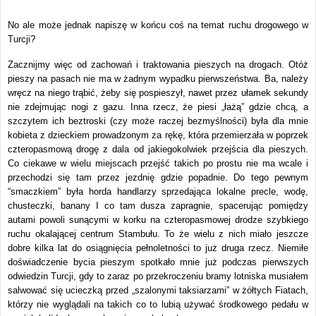
No ale może jednak napiszę w końcu coś na temat ruchu drogowego w
Turcji?
Zacznijmy więc od zachowań i traktowania pieszych na drogach. Otóż
pieszy na pasach nie ma w żadnym wypadku pierwszeństwa. Ba, należy
wręcz na niego trąbić, żeby się pospieszył, nawet przez ułamek sekundy
nie zdejmując nogi z gazu. Inna rzecz, że piesi „łażą” gdzie chcą, a
szczytem ich beztroski (czy może raczej bezmyślności) była dla mnie
kobieta z dzieckiem prowadzonym za rękę, która przemierzała w poprzek
czteropasmową drogę z dala od jakiegokolwiek przejścia dla pieszych.
Co ciekawe w wielu miejscach przejść takich po prostu nie ma wcale i
przechodzi się tam przez jezdnię gdzie popadnie. Do tego pewnym
“smaczkiem” była horda handlarzy sprzedająca lokalne precle, wodę,
chusteczki, banany I co tam dusza zapragnie, spacerując pomiędzy
autami powoli sunącymi w korku na czteropasmowej drodze szybkiego
ruchu okalającej centrum Stambułu. To że wielu z nich miało jeszcze
dobre kilka lat do osiągnięcia pełnoletności to już druga rzecz. Niemiłe
doświadczenie bycia pieszym spotkało mnie już podczas pierwszych
odwiedzin Turcji, gdy to zaraz po przekroczeniu bramy lotniska musiałem
salwować się ucieczką przed „szalonymi taksiarzami” w żółtych Fiatach,
którzy nie wyglądali na takich co to lubią używać środkowego pedału w