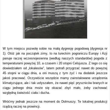
W tym miejscu pozwolę sobie na małą dygresję pogodową (dygresja nr
1). Otóż jak na początek zimy, to na tureckim pograniczu Europy i Azji
panuje raczej wczesnojesienna (według naszych standardów) pogoda z
temperaturami powyżej 10, a czasem i 20 stopni Celsjusza. Z tego co się
dowiedziałem od „lokalesów”, latem potrafi przygrzać nawet do powyżej
45 stopni w ciągu dnia, a oni muszą z tym żyć i na dodatek jeszcze
jakoś pracować. Oczywiście wszędzie mamy zainstalowane urządzenia
klimatyzujące, ale i tak usłyszałem, że nawet pięć pryszniców branych w
ciągu jednego dnia może się okazać zbyt mało, żeby zachować
względną świeżość ciała i ducha.
Wróćmy jednak jeszcze na moment do Dolmuszy. Te lokalnej produkcji
rządzą raczej na prowincji.