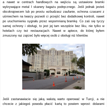
a nawet w centrach handlowych na wejściu są ustawione bramki
wykrywające metal I skanery bagażu podręcznego. Jeśli jednak jesteś
obcokrajowcem lub po prostu wzbudzasz zaufanie, ochrona czasami z
uśmiechem na twarzy pozwoli ci przejść bez dodatkowej kontroli, nawet
po uruchomieniu sygnału przez wspomnianą bramkę. Co zaś się tyczy
samej ochrony i obsługi, to jest jej tam wszędzie bez liku, nie tylko w
hotelach czy też restauracjach. Nawet w aptece, do której byłem
zmuszony raz zajrzeć było więcej osób z obsługi niż klientów.
Jeśli zastanawiacie się jaką walutą warto operować w Turcji, a nie
chcecie z jakiegoś powodu płacić kartą to powiem wprost: dolarami