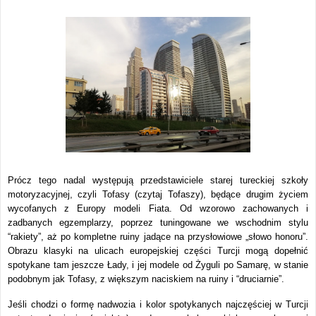
Prócz tego nadal występują przedstawiciele starej tureckiej szkoły
motoryzacyjnej, czyli Tofasy (czytaj Tofaszy), będące drugim życiem
wycofanych z Europy modeli Fiata. Od wzorowo zachowanych i
zadbanych egzemplarzy, poprzez tuningowane we wschodnim stylu
“rakiety”, aż po kompletne ruiny jadące na przysłowiowe „słowo honoru”.
Obrazu klasyki na ulicach europejskiej części Turcji mogą dopełnić
spotykane tam jeszcze Łady, i jej modele od Żyguli po Samarę, w stanie
podobnym jak Tofasy, z większym naciskiem na ruiny i “druciarnie”.
Jeśli chodzi o formę nadwozia i kolor spotykanych najczęściej w Turcji