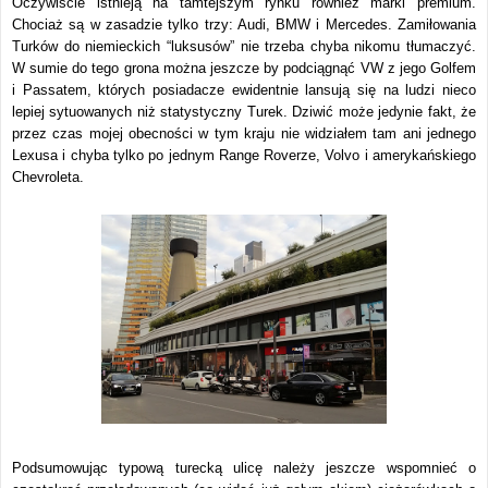
Oczywiście istnieją na tamtejszym rynku również marki premium.
Chociaż są w zasadzie tylko trzy: Audi, BMW i Mercedes. Zamiłowania
Turków do niemieckich “luksusów” nie trzeba chyba nikomu tłumaczyć.
W sumie do tego grona można jeszcze by podciągnąć VW z jego Golfem
i Passatem, których posiadacze ewidentnie lansują się na ludzi nieco
lepiej sytuowanych niż statystyczny Turek. Dziwić może jedynie fakt, że
przez czas mojej obecności w tym kraju nie widziałem tam ani jednego
Lexusa i chyba tylko po jednym Range Roverze, Volvo i amerykańskiego
Chevroleta.
Podsumowując typową turecką ulicę należy jeszcze wspomnieć o