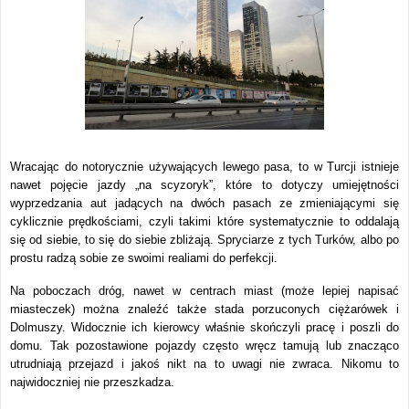
Wracając do notorycznie używających lewego pasa, to w Turcji istnieje
nawet pojęcie jazdy „na scyzoryk”, które to dotyczy umiejętności
wyprzedzania aut jadących na dwóch pasach ze zmieniającymi się
cyklicznie prędkościami, czyli takimi które systematycznie to oddalają
się od siebie, to się do siebie zbliżają. Spryciarze z tych Turków, albo po
prostu radzą sobie ze swoimi realiami do perfekcji.
Na poboczach dróg, nawet w centrach miast (może lepiej napisać
miasteczek) można znaleźć także stada porzuconych ciężarówek i
Dolmuszy. Widocznie ich kierowcy właśnie skończyli pracę i poszli do
domu. Tak pozostawione pojazdy często wręcz tamują lub znacząco
utrudniają przejazd i jakoś nikt na to uwagi nie zwraca. Nikomu to
najwidoczniej nie przeszkadza.