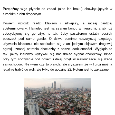
Przejdźmy więc płynnie do zasad (albo ich braku) obowiązujących w
tureckim ruchu drogowym.
Powiem wprost: rządzi klakson i silniejszy, a raczej bardziej
zdeterminowany. Hamulec jest na szarym końcu w hierarchii, a jak już
zdecydujemy się go użyć to tak, żeby pasażerom ostatni posiłek
podszedł pod samo gardło. O dziwo pomimo nadzwyczaj częstego
używania klaksonu, nie spotkałem się z ani jednym objawem drogowej
agresji, znanej ostatnio chociażby z naszej codzienności. Wygląda to
tak, jakby kierowcy wyżywali się naciskając sygnał dźwiękowy, klnąc
przy tym soczyście pod nosem i dalej brnęli w niekończącej się rzece
samochodów. Nie wiem czy to prawda, ale słyszałem że w Turcji można
legalnie trąbić do woli, ale tylko do godziny 22. Potem jest to zakazane.