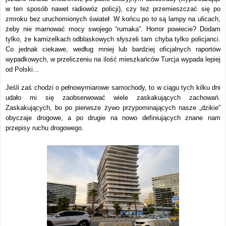
w ten sposób nawet radiowóz policji), czy też przemieszczać się po
zmroku bez uruchomionych świateł. W końcu po to są lampy na ulicach,
żeby nie marnować mocy swojego “rumaka”. Horror powiecie? Dodam
tylko, że kamizelkach odblaskowych słyszeli tam chyba tylko policjanci.
Co jednak ciekawe, według mniej lub bardziej oficjalnych raportów
wypadkowych, w przeliczeniu na ilość mieszkańców Turcja wypada lepiej
od Polski…
Jeśli zaś chodzi o pełnowymiarowe samochody, to w ciągu tych kilku dni
udało mi się zaobserwować wiele zaskakujących zachowań.
Zaskakujących, bo po pierwsze żywo przypominających nasze „dzikie”
obyczaje drogowe, a po drugie na nowo definiujących znane nam
przepisy ruchu drogowego.