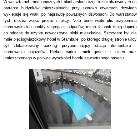
W warsztatach mechanicznych I blacharskich często zlokalizowanych na
parterze budynków mieszkalnych, przy szeroko otwartych drzwiach
wyklepuje się wraki po naprawdę poważnych dzwonach. Do warsztatów
tych można wejść prosto z ulicy. Nota bene wiele ulic przypomina
złomowiska lub punkty segregacji odpadów, mimo iż obok stoją dopiero
co oddane do użytku nowoczesne bloki mieszkalne. Szczytem był dla
mnie pięciogwiazdkowy hotel w Stambule, po którego drugiej stronie ulicy
był zlokalizowany parking przypominający stację demontażu i
złomowania pojazdów. Piękne widoki mieli goście z okien oraz
umieszczonego w połowie wysokości hotelu zewnętrznego basenu.