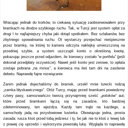
Wracając jednak do korków, to ciekawą sytuację zaobserwowałem przy
bramkach na drodze szybkiego ruchu. Tak, w Turcji jest system opłat za
drogi I to najfajniejszy chyba jaki dotąd spotkałem. Bez szlabanów, bez
zbytniego spowalniania ruchu. Ot wystarczy przejechać nieśpiesznie
przez bramkę, na której to kamera odczyta naklejkę umieszczoną na
przedniej szybie, a system uszczupli konto o określoną kwotę,
pokazując jeszcze przed odjazdem, ile kierowcy zostało “w portfelu” (jeśli
dokonał przedpłaty oczywiście). Nawet jeśli konto jest zerowe, to opłata
zostaje pobrana „na minus”, a kierowca ma ileś tam dni na zasilenie
debetu. Naprawdę fajne rozwiązanie.
Zanim jednak dojechaliśmy do bramek, urzekł mnie turecki rodzaj
„zamka błyskawicznego”. Otóż Turcy, mając przed bramkami powiedzmy
cztery pasy, samozwańczo tworzą przynajmniej sześć „potoków” aut,
które przed bramkami łączą się na zasadzie, kto bardziej
zdeterminowany, ten wjeżdża. Każdy tam trąbi na każdego, a
samochody jadą na przysłowiowe lusterka. Obowiązuje jedna, prosta
zasada: rusza ktoś przed tobą jedziesz i ty, bo jak nie to ktoś z lewej lub
z prawej cię uprzedzi i wykorzysta powstałą lukę. Wygląda to naprawdę