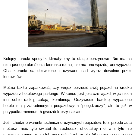
Kolejny turecki specyfik klimatyczny to stacje benzynowe. Nie ma na
nich jasnego określenia kierunku ruchu, nie ma anu wjazdu, ani wyjazdu.
Oba kierunki są dozwolone i używane nad wyraz dowolnie przez
kierowców.
Można także zaparkować, czy wręcz porzucić swój pojazd na środku
wyjazdu z hotelowego parkingu. W końcu jest jeszcze wjazd, więc niech
inni sobie radzą, cofają, kombinują. Oczywiście bardziej wypasione
hotele mają zatrudnionych podjazdowych “popędzaczy”, ale to już w
przypadku minimum 5 gwiazdek przy nazwie.
Jeśli chodzi o warunki techniczne używanych pojazdów, to z przodu auta
możesz mieć tyle świateł ile zechcesz, chociażby i 6, a z tyłu nie
musisz ich mieć wcale lub nie czyścić ich wcale. W sumie to po co one