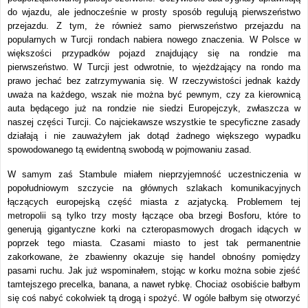
do wjazdu, ale jednocześnie w prosty sposób regulują pierwszeństwo
przejazdu. Z tym, że również samo pierwszeństwo przejazdu na
popularnych w Turcji rondach nabiera nowego znaczenia. W Polsce w
większości przypadków pojazd znajdujący się na rondzie ma
pierwszeństwo. W Turcji jest odwrotnie, to wjeżdżający na rondo ma
prawo jechać bez zatrzymywania się. W rzeczywistości jednak każdy
uważa na każdego, wszak nie można być pewnym, czy za kierownicą
auta będącego już na rondzie nie siedzi Europejczyk, zwłaszcza w
naszej części Turcji. Co najciekawsze wszystkie te specyficzne zasady
działają i nie zauważyłem jak dotąd żadnego większego wypadku
spowodowanego tą ewidentną swobodą w pojmowaniu zasad.
W samym zaś Stambule miałem nieprzyjemność uczestniczenia w
popołudniowym szczycie na głównych szlakach komunikacyjnych
łączących europejską część miasta z azjatycką. Problemem tej
metropolii są tylko trzy mosty łączące oba brzegi Bosforu, które to
generują gigantyczne korki na czteropasmowych drogach idących w
poprzek tego miasta. Czasami miasto to jest tak permanentnie
zakorkowane, że zbawienny okazuje się handel obnośny pomiędzy
pasami ruchu. Jak już wspominałem, stojąc w korku można sobie zjeść
tamtejszego precelka, banana, a nawet rybkę. Chociaż osobiście bałbym
się coś nabyć cokolwiek tą drogą i spożyć. W ogóle bałbym się otworzyć