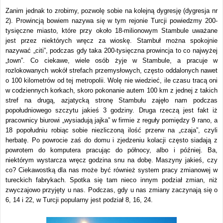
Zanim jednak to zrobimy, pozwolę sobie na kolejną dygresję (dygresja nr
2). Prowincją bowiem nazywa się w tym rejonie Turcji powiedzmy 200-
tysięczne miasto, które przy około 18-milionowym Stambule uważane
jest przez niektórych wręcz za wioskę. Stambuł można spokojnie
nazywać „citi”, podczas gdy taka 200-tysięczna prowincja to co najwyżej
„town”. Co ciekawe, wiele osób żyje w Stambule, a pracuje w
rozlokowanych wokół strefach przemysłowych, często oddalonych nawet
o 100 kilometrów od tej metropolii. Wolę nie wiedzieć, ile czasu tracą oni
w codziennych korkach, skoro pokonanie autem 100 km z jednej z takich
stref na drugą, azjatycką stronę Stambułu zajęło nam podczas
popołudniowego szczytu jakieś 3 godziny. Druga rzeczą jest fakt iż
pracownicy biurowi „wysiadują jajka” w firmie z reguły pomiędzy 9 rano, a
18 popołudniu robiąc sobie niezliczoną ilość przerw na „czaja”, czyli
herbatę. Po powrocie zaś do domu i zjedzeniu kolacji często siadają z
powrotem do komputera pracując do północy, albo i później. Ba,
niektórym wystarcza wręcz godzina snu na dobę. Maszyny jakieś, czy
co? Ciekawostką dla nas może być również system pracy zmianowej w
tureckich fabrykach. Spotka się tam nieco innym podział zmian, niż
zwyczajowo przyjęty u nas. Podczas, gdy u nas zmiany zaczynają się o
6, 14 i 22, w Turcji popularny jest podział 8, 16, 24.