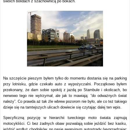
swoich bolidach z szachownicą po bokach.
Na szczęście pieszym byłem tylko do momentu dostania się na parking
przy lotnisku, gdzie czekało auto z wypożyczalni. Początkowo byłem
przekonany, że dam sobie spokój z jazdą po Stambule i okolicach, bo
nerwowo tego nie wytrzymał, ale jak to mawiają: “do odważnych świat
należy”. Co prawda aż tak źle wbrew pozorom nie było, ale co też takiego
dzieje się na tamtejszych ulicach dowiecie się czytając dalej ten wpis.
Specyficzną pozycję w hierarchii tureckiego moto świata zajmują
motocykliści. Ci bez żadnych obaw pozwalają sobie jeździć bez kasku,
jeździć wzdłuż chodników, po pasie awaryjnym autostrady (wyprzedzając