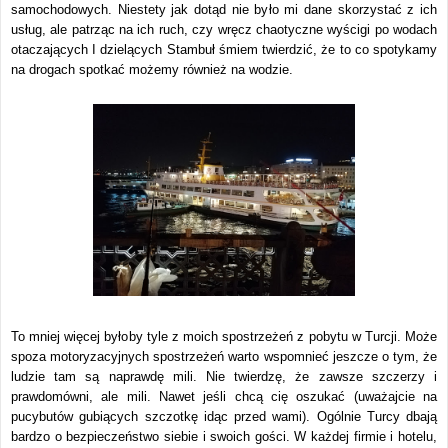
samochodowych. Niestety jak dotąd nie było mi dane skorzystać z ich
usług, ale patrząc na ich ruch, czy wręcz chaotyczne wyścigi po wodach
otaczających I dzielących Stambuł śmiem twierdzić, że to co spotykamy
na drogach spotkać możemy również na wodzie.
To mniej więcej byłoby tyle z moich spostrzeżeń z pobytu w Turcji. Może
spoza motoryzacyjnych spostrzeżeń warto wspomnieć jeszcze o tym, że
ludzie tam są naprawdę mili. Nie twierdzę, że zawsze szczerzy i
prawdomówni, ale mili. Nawet jeśli chcą cię oszukać (uważajcie na
pucybutów gubiących szczotkę idąc przed wami). Ogólnie Turcy dbają
bardzo o bezpieczeństwo siebie i swoich gości. W każdej firmie i hotelu,