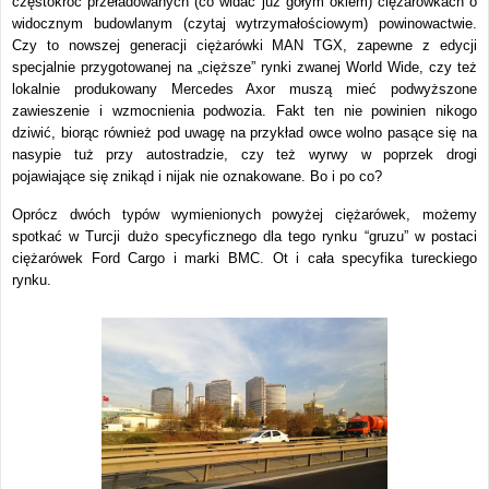
częstokroć przeładowanych (co widać już gołym okiem) ciężarówkach o
widocznym budowlanym (czytaj wytrzymałościowym) powinowactwie.
Czy to nowszej generacji ciężarówki MAN TGX, zapewne z edycji
specjalnie przygotowanej na „cięższe” rynki zwanej World Wide, czy też
lokalnie produkowany Mercedes Axor muszą mieć podwyższone
zawieszenie i wzmocnienia podwozia. Fakt ten nie powinien nikogo
dziwić, biorąc również pod uwagę na przykład owce wolno pasące się na
nasypie tuż przy autostradzie, czy też wyrwy w poprzek drogi
pojawiające się znikąd i nijak nie oznakowane. Bo i po co?
Oprócz dwóch typów wymienionych powyżej ciężarówek, możemy
spotkać w Turcji dużo specyficznego dla tego rynku “gruzu” w postaci
ciężarówek Ford Cargo i marki BMC. Ot i cała specyfika tureckiego
rynku.