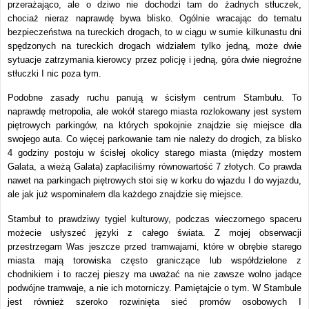
przerażająco, ale o dziwo nie dochodzi tam do żadnych stłuczek,
chociaż nieraz naprawdę bywa blisko. Ogólnie wracając do tematu
bezpieczeństwa na tureckich drogach, to w ciągu w sumie kilkunastu dni
spędzonych na tureckich drogach widziałem tylko jedną, może dwie
sytuacje zatrzymania kierowcy przez policję i jedną, góra dwie niegroźne
stłuczki I nic poza tym.
Podobne zasady ruchu panują w ścisłym centrum Stambułu. To
naprawdę metropolia, ale wokół starego miasta rozlokowany jest system
piętrowych parkingów, na których spokojnie znajdzie się miejsce dla
swojego auta. Co więcej parkowanie tam nie należy do drogich, za blisko
4 godziny postoju w ścisłej okolicy starego miasta (między mostem
Galata, a wieżą Galata) zapłaciliśmy równowartość 7 złotych. Co prawda
nawet na parkingach piętrowych stoi się w korku do wjazdu I do wyjazdu,
ale jak już wspominałem dla każdego znajdzie się miejsce.
Stambuł to prawdziwy tygiel kulturowy, podczas wieczornego spaceru
możecie usłyszeć języki z całego świata. Z mojej obserwacji
przestrzegam Was jeszcze przed tramwajami, które w obrębie starego
miasta mają torowiska często graniczące lub współdzielone z
chodnikiem i to raczej pieszy ma uważać na nie zawsze wolno jadące
podwójne tramwaje, a nie ich motorniczy. Pamiętajcie o tym. W Stambule
jest również szeroko rozwinięta sieć promów osobowych I