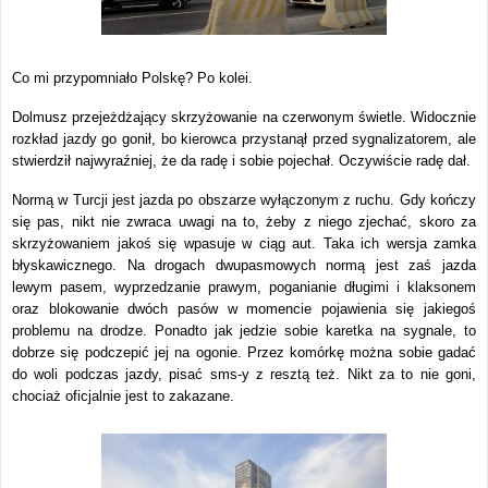
Co mi przypomniało Polskę? Po kolei.
Dolmusz przejeżdżający skrzyżowanie na czerwonym świetle. Widocznie
rozkład jazdy go gonił, bo kierowca przystanął przed sygnalizatorem, ale
stwierdził najwyraźniej, że da radę i sobie pojechał. Oczywiście radę dał.
Normą w Turcji jest jazda po obszarze wyłączonym z ruchu. Gdy kończy
się pas, nikt nie zwraca uwagi na to, żeby z niego zjechać, skoro za
skrzyżowaniem jakoś się wpasuje w ciąg aut. Taka ich wersja zamka
błyskawicznego. Na drogach dwupasmowych normą jest zaś jazda
lewym pasem, wyprzedzanie prawym, poganianie długimi i klaksonem
oraz blokowanie dwóch pasów w momencie pojawienia się jakiegoś
problemu na drodze. Ponadto jak jedzie sobie karetka na sygnale, to
dobrze się podczepić jej na ogonie. Przez komórkę można sobie gadać
do woli podczas jazdy, pisać sms-y z resztą też. Nikt za to nie goni,
chociaż oficjalnie jest to zakazane.