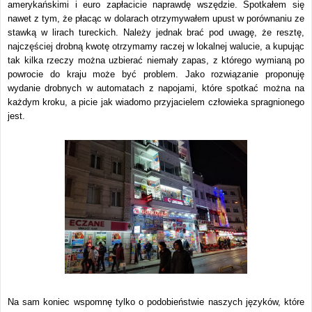
amerykańskimi i euro zapłacicie naprawdę wszędzie. Spotkałem się
nawet z tym, że płacąc w dolarach otrzymywałem upust w porównaniu ze
stawką w lirach tureckich. Należy jednak brać pod uwagę, że resztę,
najczęściej drobną kwotę otrzymamy raczej w lokalnej walucie, a kupując
tak kilka rzeczy można uzbierać niemały zapas, z którego wymianą po
powrocie do kraju może być problem. Jako rozwiązanie proponuję
wydanie drobnych w automatach z napojami, które spotkać można na
każdym kroku, a picie jak wiadomo przyjacielem człowieka spragnionego
jest.
Na sam koniec wspomnę tylko o podobieństwie naszych języków, które