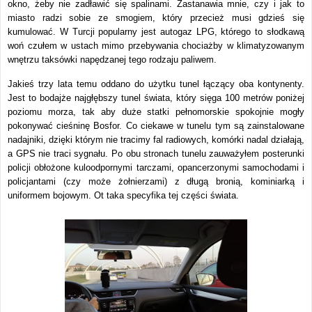
okno, żeby nie zadławić się spalinami. Zastanawia mnie, czy i jak to
miasto radzi sobie ze smogiem, który przecież musi gdzieś się
kumulować. W Turcji popularny jest autogaz LPG, którego to słodkawą
woń czułem w ustach mimo przebywania chociażby w klimatyzowanym
wnętrzu taksówki napędzanej tego rodzaju paliwem.
Jakieś trzy lata temu oddano do użytku tunel łączący oba kontynenty.
Jest to bodajże najgłębszy tunel świata, który sięga 100 metrów poniżej
poziomu morza, tak aby duże statki pełnomorskie spokojnie mogły
pokonywać cieśninę Bosfor. Co ciekawe w tunelu tym są zainstalowane
nadajniki, dzięki którym nie tracimy fal radiowych, komórki nadal działają,
a GPS nie traci sygnału. Po obu stronach tunelu zauważyłem posterunki
policji obłożone kuloodpornymi tarczami, opancerzonymi samochodami i
policjantami (czy może żołnierzami) z długą bronią, kominiarką i
uniformem bojowym. Ot taka specyfika tej części świata.