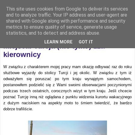
This site uses cookies from Google to deliver its services
and to analyze traffic. Your IP address and user-agent are
shared with Google along with performance and security
metrics to ensure quality of service, generate usage
statistics, and to detect and address abuse.
piątek, 22 maja 2020
LEARN MORE
GOT IT
Miejsca: Turcja (nie tylko) zza
kierownicy
W związku z charakterem mojej pracy mam okazję odbywać raz do roku
służbowe wyjazdy do stolicy Turcji i jej okolic. W związku z tym iż
odważyłem się poruszać po tym kraju wynajętym samochodem,
postanowiłem podzielić się z Wami swoimi obserwacjami poczynionymi
podczas trzech ostatnich, corocznych wizyt w tym kraju. Jeśli chcecie
poznać Turcję inną niż oglądana z punktu widzenia kurortu wakacyjnego
z dużym naciskiem na aspekty moto to śmiem twierdzić, że bardzo
dobrze trafiliście.